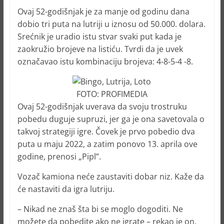
Ovaj 52-godišnjak je za manje od godinu dana
dobio tri puta na lutriji u iznosu od 50.000. dolara.
Srećnik je uradio istu stvar svaki put kada je
zaokružio brojeve na listiću. Tvrdi da je uvek
označavao istu kombinaciju brojeva: 4-8-5-4 -8.
FOTO: PROFIMEDIA
Ovaj 52-godišnjak uverava da svoju trostruku
pobedu duguje supruzi, jer ga je ona savetovala o
takvoj strategiji igre. Čovek je prvo pobedio dva
puta u maju 2022, a zatim ponovo 13. aprila ove
godine, prenosi „Pipl”.
Vozač kamiona neće zaustaviti dobar niz. Kaže da
će nastaviti da igra lutriju.
– Nikad ne znaš šta bi se moglo dogoditi. Ne
možete da pobedite ako ne igrate – rekao je on.