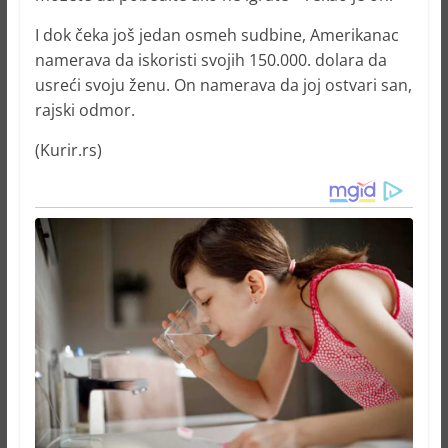
I dok čeka još jedan osmeh sudbine, Amerikanac
namerava da iskoristi svojih 150.000. dolara da
usreći svoju ženu. On namerava da joj ostvari san,
rajski odmor.
(Kurir.rs)