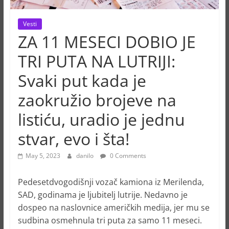
Vesti
ZA 11 MESECI DOBIO JE
TRI PUTA NA LUTRIJI:
Svaki put kada je
zaokružio brojeve na
listiću, uradio je jednu
stvar, evo i šta!
May 5, 2023
danilo
0 Comments
Pedesetdvogodišnji vozač kamiona iz Merilenda,
SAD, godinama je ljubitelj lutrije. Nedavno je
dospeo na naslovnice američkih medija, jer mu se
sudbina osmehnula tri puta za samo 11 meseci.