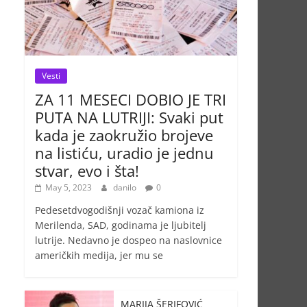
Vesti
ZA 11 MESECI DOBIO JE TRI
PUTA NA LUTRIJI: Svaki put
kada je zaokružio brojeve
na listiću, uradio je jednu
stvar, evo i šta!
May 5, 2023
danilo
0
Pedesetdvogodišnji vozač kamiona iz
Merilenda, SAD, godinama je ljubitelj
lutrije. Nedavno je dospeo na naslovnice
američkih medija, jer mu se
MARIJA ŠERIFOVIĆ