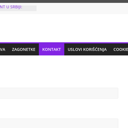
NT U SRBIJI:
CAN U GRUDI U
en iz vazdušne
 odmah uhapšen!
IO JE TRI PUTA
put kada je
na listiću, uradio
 i šta!
AVA
ZAGONETKE
KONTAKT
USLOVI KORIŠĆENJA
COOKIE
Ć NAKON
ARU: Odlučila
 otkazala koncert
se za
IZ MLADENOVCA
FIJU NA
ESMU: Sve ovo
AO BLISKIMA”:
 šta je OSNOVCA
JEZIV ZLOČIN