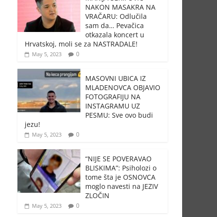
NAKON MASAKRA NA
VRAČARU: Odlučila
sam da… Pevačica
otkazala koncert u
Hrvatskoj, moli se za NASTRADALE!
0
May 5, 2023
MASOVNI UBICA IZ
MLADENOVCA OBJAVIO
FOTOGRAFIJU NA
INSTAGRAMU UZ
PESMU: Sve ovo budi
jezu!
0
May 5, 2023
“NIJE SE POVERAVAO
BLISKIMA”: Psiholozi o
tome šta je OSNOVCA
moglo navesti na JEZIV
ZLOČIN
0
May 5, 2023