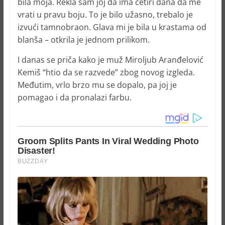
bila moja. Rekla sam joj da ima četiri dana da me
vrati u pravu boju. To je bilo užasno, trebalo je
izvući tamnobraon. Glava mi je bila u krastama od
blanša – otkrila je jednom prilikom.
I danas se priča kako je muž Miroljub Aranđelović
Kemiš “htio da se razvede” zbog novog izgleda.
Međutim, vrlo brzo mu se dopalo, pa joj je
pomagao i da pronalazi farbu.