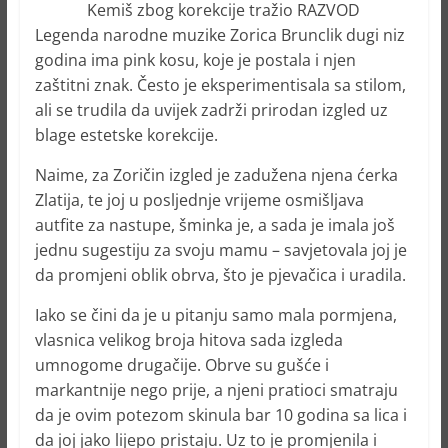
Legenda narodne muzike Zorica Brunclik dugi niz
godina ima pink kosu, koje je postala i njen
zaštitni znak. Često je eksperimentisala sa stilom,
ali se trudila da uvijek zadrži prirodan izgled uz
blage estetske korekcije.
Naime, za Zoričin izgled je zadužena njena ćerka
Zlatija, te joj u posljednje vrijeme osmišljava
autfite za nastupe, šminka je, a sada je imala još
jednu sugestiju za svoju mamu – savjetovala joj je
da promjeni oblik obrva, što je pjevačica i uradila.
Iako se čini da je u pitanju samo mala pormjena,
vlasnica velikog broja hitova sada izgleda
umnogome drugačije. Obrve su gušće i
markantnije nego prije, a njeni pratioci smatraju
da je ovim potezom skinula bar 10 godina sa lica i
da joj jako lijepo pristaju. Uz to je promjenila i