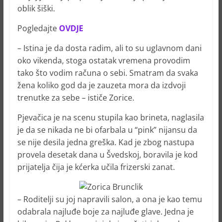
oblik šiški.
Pogledajte
OVDJE
– Istina je da dosta radim, ali to su uglavnom dani
oko vikenda, stoga ostatak vremena provodim
tako što vodim računa o sebi. Smatram da svaka
žena koliko god da je zauzeta mora da izdvoji
trenutke za sebe – ističe Zorice.
Pjevačica je na scenu stupila kao brineta, naglasila
je da se nikada ne bi ofarbala u “pink” nijansu da
se nije desila jedna greška. Kad je zbog nastupa
provela desetak dana u Švedskoj, boravila je kod
prijatelja čija je kćerka učila frizerski zanat.
– Roditelji su joj napravili salon, a ona je kao temu
odabrala najluđe boje za najluđe glave. Jedna je