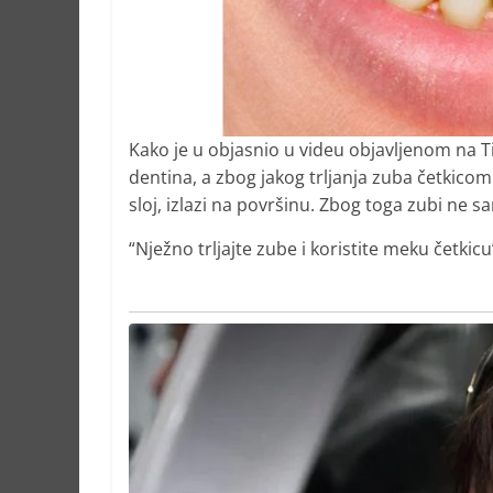
Kako je u objasnio u videu objavljenom na Ti
dentina, a zbog jakog trljanja zuba četkicom s
sloj, izlazi na površinu. Zbog toga zubi ne sam
“Nježno trljajte zube i koristite meku četkic