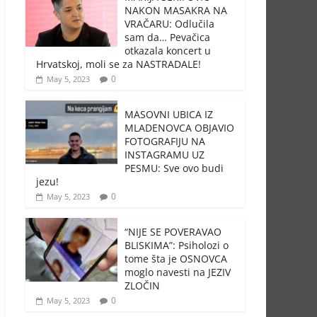
NAKON MASAKRA NA
VRAČARU: Odlučila
sam da… Pevačica
otkazala koncert u
Hrvatskoj, moli se za NASTRADALE!
0
May 5, 2023
MASOVNI UBICA IZ
MLADENOVCA OBJAVIO
FOTOGRAFIJU NA
INSTAGRAMU UZ
PESMU: Sve ovo budi
jezu!
0
May 5, 2023
“NIJE SE POVERAVAO
BLISKIMA”: Psiholozi o
tome šta je OSNOVCA
moglo navesti na JEZIV
ZLOČIN
0
May 5, 2023