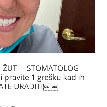
I ŽUTI – STOMATOLOG
pravite 1 grešku kad ih
EBATE URADITI￼￼
 na njima.