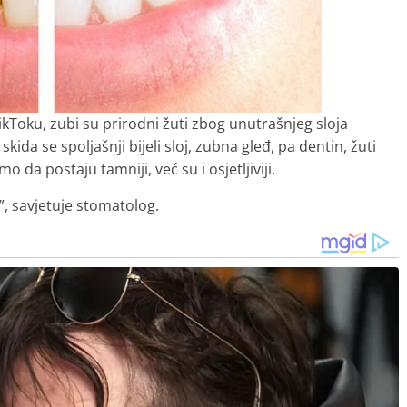
kToku, zubi su prirodni žuti zbog unutrašnjeg sloja
kida se spoljašnji bijeli sloj, zubna gleđ, pa dentin, žuti
o da postaju tamniji, već su i osjetljiviji.
u”, savjetuje stomatolog.