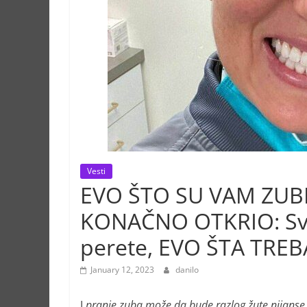
Vesti
EVO ŠTO SU VAM ZUB
KONAČNO OTKRIO: Svi 
perete, EVO ŠTA TR
January 12, 2023
danilo
I
pranje zuba može da bude razlog žute nijanse