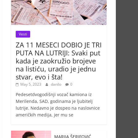
Vesti
ZA 11 MESECI DOBIO JE TRI
PUTA NA LUTRIJI: Svaki put
kada je zaokružio brojeve
na listiću, uradio je jednu
stvar, evo i šta!
May 5, 2023
danilo
0
Pedesetdvogodišnji vozač kamiona iz
Merilenda, SAD, godinama je ljubitelj
lutrije. Nedavno je dospeo na naslovnice
američkih medija, jer mu se
MARIJA ŠERIFOVIĆ