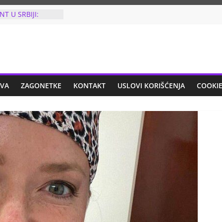
AO BLISKIMA”:
 šta je OSNOVCA
JEZIV ZLOČIN
NT U SRBIJI:
CAN U GRUDI U
en iz vazdušne
 odmah uhapšen!
IO JE TRI PUTA
AVA
ZAGONETKE
KONTAKT
USLOVI KORIŠĆENJA
COOKIE
put kada je
na listiću, uradio
 i šta!
Ć NAKON
ARU: Odlučila
 otkazala koncert
se za
IZ MLADENOVCA
FIJU NA
ESMU: Sve ovo