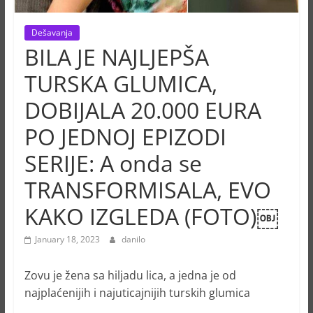
Dešavanja
BILA JE NAJLJEPŠA
TURSKA GLUMICA,
DOBIJALA 20.000 EURA
PO JEDNOJ EPIZODI
SERIJE: A onda se
TRANSFORMISALA, EVO
KAKO IZGLEDA (FOTO)￼
January 18, 2023
danilo
Zovu je žena sa hiljadu lica, a jedna je od
najplaćenijih i najuticajnijih turskih glumica