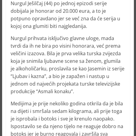
Nurgul Ješilčaj (44) po jednoj epizodi serije
dobijala je honorar od 20.000 eura, a to je
potpuno opravdano jer se već zna da će serija u
kojoj ona glumiti biti najgledanija.
Nurgul prihvata isključivo glavne uloge, mada
tvrdi da ih ne bira po visini honorara, već prema
veličini izazova. Bila je prva velika turska zvijezda
koja je snimila ljubavne scene sa ženom, glumila
je alkoholičarku, proslavila se kao Jasemin iz serije
“Ljubav i kazna”, a bio je zapažen i nastup u
jednom od najvećih projekata turske televizijske
produkcije “Asmali konaku”.
Medijima je prije nekoliko godina otkrila da je bila
na dijeti i smršala sedam kilograma, ali prije toga
je isprobala i botoks i sve je krenulo naopako.
Ispostavilo se da njeno tijelo ne reaguje dobro na
botoks jer je burno reagovala i završila sva