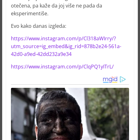
otečena, pa kaže da joj više ne pada da
eksperimentiše.
Evo kako danas izgleda:
https://www.instagram.com/p/Cl318aWIrry/?
utm_source=ig_embed&ig_rid=878b2e24-561a-
42d0-a9ed-42dd232a9e34
https://www.instagram.com/p/ClqPQ1yITrL/