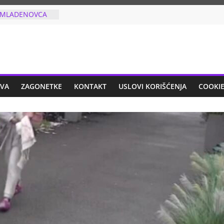
 NAKON
RU: Odlučila
tkazala koncert
e za
Z MLADENOVCA
IJU NA
SMU: Sve ovo
AVA
ZAGONETKE
KONTAKT
USLOVI KORIŠĆENJA
COOKIE
O BLISKIMA”:
ta je OSNOVCA
EZIV ZLOČIN
 U SRBIJI:
AN U GRUDI U
 iz vazdušne
odmah uhapšen!
O JE TRI PUTA
ut kada je
a listiću, uradio
 šta!