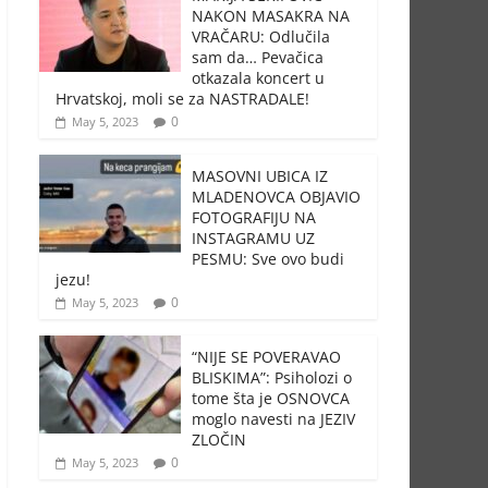
NAKON MASAKRA NA
VRAČARU: Odlučila
sam da… Pevačica
otkazala koncert u
Hrvatskoj, moli se za NASTRADALE!
0
May 5, 2023
MASOVNI UBICA IZ
MLADENOVCA OBJAVIO
FOTOGRAFIJU NA
INSTAGRAMU UZ
PESMU: Sve ovo budi
jezu!
0
May 5, 2023
“NIJE SE POVERAVAO
BLISKIMA”: Psiholozi o
tome šta je OSNOVCA
moglo navesti na JEZIV
ZLOČIN
0
May 5, 2023