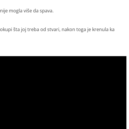
 nije mogla više da spava.
kupi šta joj treba od stvari, nakon toga je krenula ka