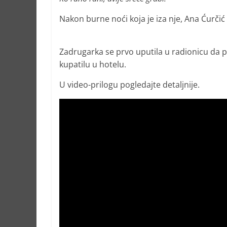
Nakon burne noći koja je iza nje, Ana Ćurčić
Zadrugarka se prvo uputila u radionicu da po
kupatilu u hotelu.
U video-prilogu pogledajte detaljnije.