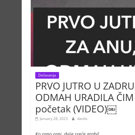
Dešavanja
PRVO JUTRO U ZADRUZ
ODMAH URADILA ČIM J
početak (VIDEO)￼
January 28, 2023
danilo
Ko rano rani, dvije sreće grabi!