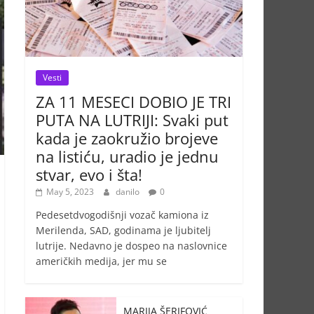
Vesti
ZA 11 MESECI DOBIO JE TRI
PUTA NA LUTRIJI: Svaki put
kada je zaokružio brojeve
na listiću, uradio je jednu
stvar, evo i šta!
May 5, 2023
danilo
0
Pedesetdvogodišnji vozač kamiona iz
Merilenda, SAD, godinama je ljubitelj
lutrije. Nedavno je dospeo na naslovnice
američkih medija, jer mu se
MARIJA ŠERIFOVIĆ