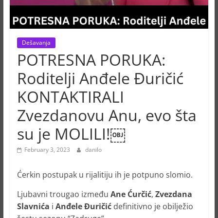
Dešavanja
POTRESNA PORUKA:
Roditelji Anđele Đuričić
KONTAKTIRALI
Zvezdanovu Anu, evo šta
su je MOLILI!￼
February 3, 2023
danilo
Ćerkin postupak u rijalitiju ih je potpuno slomio.
Ljubavni trougao između
Ane Ćurčić
,
Zvezdana
Slavnića
i
Anđele Đuričić
definitivno je obilježio