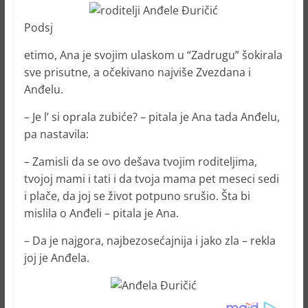
Podsj
etimo, Ana je svojim ulaskom u “Zadrugu” šokirala
sve prisutne, a očekivano najviše Zvezdana i
Anđelu.
– Je l’ si oprala zubiće? – pitala je Ana tada Anđelu,
pa nastavila:
– Zamisli da se ovo dešava tvojim roditeljima,
tvojoj mami i tati i da tvoja mama pet meseci sedi
i plače, da joj se život potpuno srušio. Šta bi
mislila o Anđeli – pitala je Ana.
– Da je najgora, najbezosećajnija i jako zla – rekla
joj je Anđela.