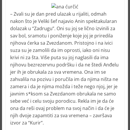
– Zvali su je dan pred ulazak u rijaliti, odmah
nakon što je Veliki šef najavio Anin spektakularan
dolazak u “Zadrugu”. Oni su joj se lično izvinili za
sav bol, sramotu i poniženje koje joj je priredila
njihova ćerka sa Zvezdanom. Pristojno i na ivici
suza su je zamolili da im oprosti, iako oni nisu
krivi ni za šta. Više puta su joj naglasili da ima
njihovu bezrezervnu podršku i da ne štedi Anđelu
jer ih je obrukala za sva vremena. Ona im se
zahvalila na pozivu i poručila im da njima ništa ne
zamera i da je njima možda i teže nego njoj, jer je
javnim s*ksom sa Zvezdanom obrukala ne samo
sebe već i celu svoju porodicu. Rekla im je da će
ona da reši ovaj problem na svoj način i da će je
njih dvoje zapamtiti za sva vremena – završava
izvor za “Kurir”.