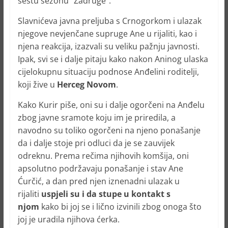
šestu sezonu “Zadruge”.
Slavnićeva javna preljuba s Crnogorkom i ulazak
njegove nevjenčane supruge Ane u rijaliti, kao i
njena reakcija, izazvali su veliku pažnju javnosti.
Ipak, svi se i dalje pitaju kako nakon Aninog ulaska
cijelokupnu situaciju podnose Anđelini roditelji,
koji žive u
Herceg Novom
.
Kako Kurir piše, oni su i dalje ogorčeni na Anđelu
zbog javne sramote koju im je priredila, a
navodno su toliko ogorčeni na njeno ponašanje
da i dalje stoje pri odluci da je se zauvijek
odreknu. Prema rečima njihovih komšija, oni
apsolutno podržavaju ponašanje i stav Ane
Ćurčić, a dan pred njen iznenadni ulazak u
rijaliti
uspjeli su i da stupe u kontakt s
njom
kako bi joj se i lično izvinili zbog onoga što
joj je uradila njihova ćerka.