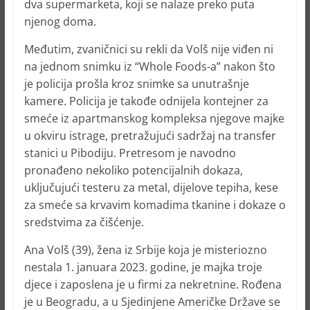
dva supermarketa, koji se nalaze preko puta
njenog doma.
Međutim, zvaničnici su rekli da Volš nije viđen ni
na jednom snimku iz “Whole Foods-a” nakon što
je policija prošla kroz snimke sa unutrašnje
kamere. Policija je takođe odnijela kontejner za
smeće iz apartmanskog kompleksa njegove majke
u okviru istrage, pretražujući sadržaj na transfer
stanici u Pibodiju. Pretresom je navodno
pronađeno nekoliko potencijalnih dokaza,
uključujući testeru za metal, dijelove tepiha, kese
za smeće sa krvavim komadima tkanine i dokaze o
sredstvima za čišćenje.
Ana Volš (39), žena iz Srbije koja je misteriozno
nestala 1. januara 2023. godine, je majka troje
djece i zaposlena je u firmi za nekretnine. Rođena
je u Beogradu, a u Sjedinjene Američke Države se