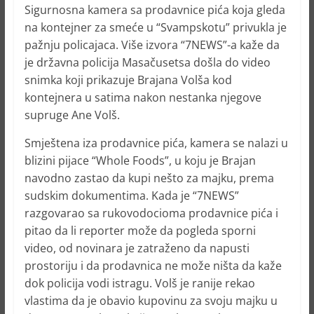
Sigurnosna kamera sa prodavnice pića koja gleda
na kontejner za smeće u “Svampskotu” privukla je
pažnju policajaca. Više izvora “7NEWS”-a kaže da
je državna policija Masačusetsa došla do video
snimka koji prikazuje Brajana Volša kod
kontejnera u satima nakon nestanka njegove
supruge Ane Volš.
Smještena iza prodavnice pića, kamera se nalazi u
blizini pijace “Whole Foods”, u koju je Brajan
navodno zastao da kupi nešto za majku, prema
sudskim dokumentima. Kada je “7NEWS”
razgovarao sa rukovodocioma prodavnice pića i
pitao da li reporter može da pogleda sporni
video, od novinara je zatraženo da napusti
prostoriju i da prodavnica ne može ništa da kaže
dok policija vodi istragu. Volš je ranije rekao
vlastima da je obavio kupovinu za svoju majku u