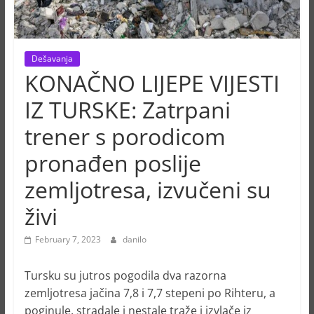
Dešavanja
KONAČNO LIJEPE VIJESTI
IZ TURSKE: Zatrpani
trener s porodicom
pronađen poslije
zemljotresa, izvučeni su
živi
February 7, 2023
danilo
Tursku su jutros pogodila dva razorna
zemljotresa jačina 7,8 i 7,7 stepeni po Rihteru, a
poginule, stradale i nestale traže i izvlače iz