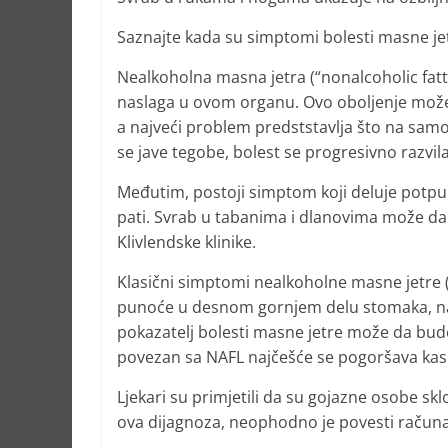
Saznajte kada su simptomi bolesti masne jetr
Nealkoholna masna jetra (“nonalcoholic fatty
naslaga u ovom organu. Ovo oboljenje može 
a najveći problem predststavlja što na sa
se jave tegobe, bolest se progresivno razvila 
Međutim, postoji simptom koji deluje potpu
pati. Svrab u tabanima i dlanovima može da
Klivlendske klinike.
Klasični simptomi nealkoholne masne jetre (
punoće u desnom gornjem delu stomaka, nav
pokazatelj bolesti masne jetre može da bude
povezan sa NAFL najčešće se pogoršava kas
Ljekari su primjetili da su gojazne osobe sk
ova dijagnoza, neophodno je povesti računa o