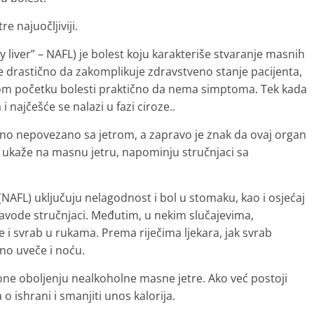
e najuočljiviji.
 liver” – NAFL) je bolest koju karakteriše stvaranje masnih
drastično da zakomplikuje zdravstveno stanje pacijenta,
mom početku bolesti praktično da nema simptoma. Tek kada
i najčešće se nalazi u fazi ciroze..
no nepovezano sa jetrom, a zapravo je znak da ovaj organ
 ukaže na masnu jetru, napominju stručnjaci sa
NAFL) uključuju nelagodnost i bol u stomaku, kao i osjećaj
ode stručnjaci. Međutim, u nekim slučajevima,
 i svrab u rukama. Prema riječima ljekara, jak svrab
no uveče i noću.
lone oboljenju nealkoholne masne jetre. Ako već postoji
 ishrani i smanjiti unos kalorija.