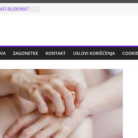
VAO BLISKIMA”:
 šta je OSNOVCA
 JEZIV ZLOČIN
NT U SRBIJI:
CAN U GRUDI U
en iz vazdušne
 odmah uhapšen!
BIO JE TRI PUTA
AVA
ZAGONETKE
KONTAKT
USLOVI KORIŠĆENJA
COOKIE
 put kada je
 na listiću, uradio
 i šta!
IĆ NAKON
ČARU: Odlučila
 otkazala koncert
 se za
IZ MLADENOVCA
AFIJU NA
PESMU: Sve ovo