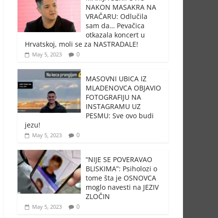
NAKON MASAKRA NA
VRAČARU: Odlučila
sam da… Pevačica
otkazala koncert u
Hrvatskoj, moli se za NASTRADALE!
0
May 5, 2023
MASOVNI UBICA IZ
MLADENOVCA OBJAVIO
FOTOGRAFIJU NA
INSTAGRAMU UZ
PESMU: Sve ovo budi
jezu!
0
May 5, 2023
“NIJE SE POVERAVAO
BLISKIMA”: Psiholozi o
tome šta je OSNOVCA
moglo navesti na JEZIV
ZLOČIN
0
May 5, 2023