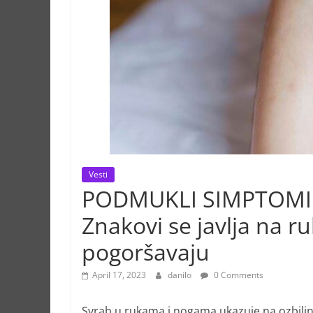
Vesti
PODMUKLI SIMPTOMI 
Znakovi se javlja na 
pogoršavaju
April 17, 2023
danilo
0 Comments
Svrab u rukama i nogama ukazuje na ozbiljn