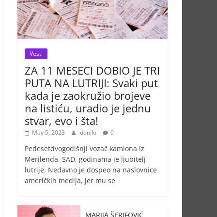
Vesti
ZA 11 MESECI DOBIO JE TRI
PUTA NA LUTRIJI: Svaki put
kada je zaokružio brojeve
na listiću, uradio je jednu
stvar, evo i šta!
May 5, 2023
danilo
0
Pedesetdvogodišnji vozač kamiona iz
Merilenda, SAD, godinama je ljubitelj
lutrije. Nedavno je dospeo na naslovnice
američkih medija, jer mu se
MARIJA ŠERIFOVIĆ