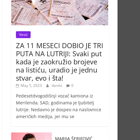
Vesti
ZA 11 MESECI DOBIO JE TRI
PUTA NA LUTRIJI: Svaki put
kada je zaokružio brojeve
na listiću, uradio je jednu
stvar, evo i šta!
May 5, 2023
danilo
0
Pedesetdvogodišnji vozač kamiona iz
Merilenda, SAD, godinama je ljubitelj
lutrije. Nedavno je dospeo na naslovnice
američkih medija, jer mu se
MARIJA ŠERIFOVIĆ