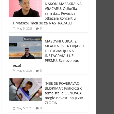
NAKON MASAKRA NA
VRAČARU: Odlučila
sam da… Pevačica
otkazala koncert u
Hrvatskoj, moli se za NASTRADALE!
0
May 5, 2023
MASOVNI UBICA IZ
MLADENOVCA OBJAVIO
FOTOGRAFIJU NA
INSTAGRAMU UZ
PESMU: Sve ovo budi
jezu!
0
May 5, 2023
“NIJE SE POVERAVAO
BLISKIMA”: Psiholozi o
tome šta je OSNOVCA
moglo navesti na JEZIV
ZLOČIN
0
May 5, 2023