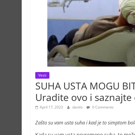
Vesti
SUHA USTA MOGU BITI
Uradite ovo i saznajte
April 17, 2023
danilo
0 Comments
Zašto su vam usta suha i kad je to simptom boles
Kada su vam usta povremeno suha, to može bit