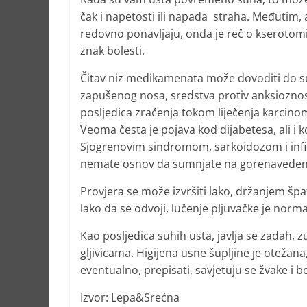
čak i napetosti ili napada straha. Međutim, 
redovno ponavljaju, onda je reč o kserotomij
znak bolesti.
Čitav niz medikamenata može dovoditi do sušen
zapušenog nosa, sredstva protiv anksioznosti
posljedica zračenja tokom liječenja karcino
Veoma česta je pojava kod dijabetesa, ali i k
Sjogrenovim sindromom, sarkoidozom i infic
nemate osnov da sumnjate na gorenaveden
Provjera se može izvršiti lako, držanjem šp
lako da se odvoji, lučenje pljuvačke je norma
Kao posljedica suhih usta, javlja se zadah, z
gljivicama. Higijena usne šupljine je otežana,
eventualno, prepisati, savjetuju se žvake i b
Izvor: Lepa&Srećna