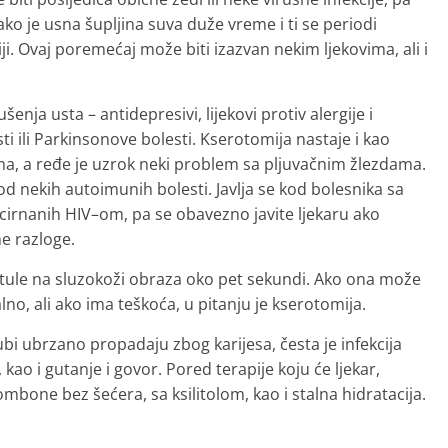
ako je usna šupljina suva duže vreme i ti se periodi
i. Ovaj poremećaj može biti izazvan nekim ljekovima, ali i
ja usta – antidepresivi, lijekovi protiv alergije i
 ili Parkinsonove bolesti. Kserotomija nastaje i kao
ma, a ređe je uzrok neki problem sa pljuvačnim žlezdama.
od nekih autoimunih bolesti. Javlja se kod bolesnika sa
irnanih HIV–om, pa se obavezno javite ljekaru ako
e razloge.
atule na sluzokoži obraza oko pet sekundi. Ako ona može
lno, ali ako ima teškoća, u pitanju je kserotomija.
ubi ubrzano propadaju zbog karijesa, česta je infekcija
 kao i gutanje i govor. Pored terapije koju će ljekar,
ombone bez šećera, sa ksilitolom, kao i stalna hidratacija.