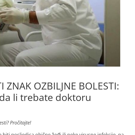
 ZNAK OZBILJNE BOLESTI:
 da li trebate doktoru
ti? Pročitajte!
i posljedica obične žeđi ili neke virusne infekcije, pa