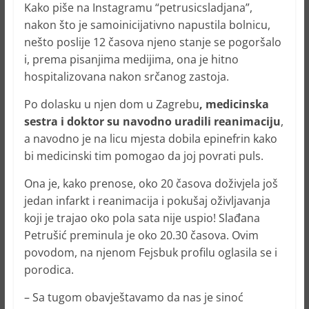
Kako piše na Instagramu “petrusicsladjana”,
nakon što je samoinicijativno napustila bolnicu,
nešto poslije 12 časova njeno stanje se pogoršalo
i, prema pisanjima medijima, ona je hitno
hospitalizovana nakon srčanog zastoja.
Po dolasku u njen dom u Zagrebu
, medicinska
sestra i doktor su navodno uradili reanimaciju
,
a navodno je na licu mjesta dobila epinefrin kako
bi medicinski tim pomogao da joj povrati puls.
Ona je, kako prenose, oko 20 časova doživjela još
jedan infarkt i reanimacija i pokušaj oživljavanja
koji je trajao oko pola sata nije uspio! Slađana
Petrušić preminula je oko 20.30 časova. Ovim
povodom, na njenom Fejsbuk profilu oglasila se i
porodica.
– Sa tugom obavještavamo da nas je sinoć