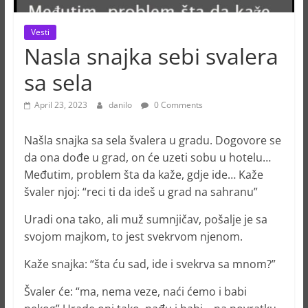
Vesti
Nasla snajka sebi svalera
sa sela
April 23, 2023
danilo
0 Comments
Našla snajka sa sela švalera u gradu. Dogovore se
da ona dođe u grad, on će uzeti sobu u hotelu…
Međutim, problem šta da kaže, gdje ide… Kaže
švaler njoj: “reci ti da ideš u grad na sahranu”
Uradi ona tako, ali muž sumnjičav, pošalje je sa
svojom majkom, to jest svekrvom njenom.
Kaže snajka: “šta ću sad, ide i svekrva sa mnom?”
Švaler će: “ma, nema veze, naći ćemo i babi