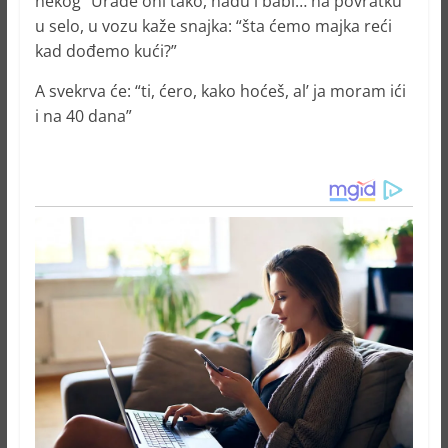
nekog” Urade oni tako, nađu i babi… na povratku
u selo, u vozu kaže snajka: “šta ćemo majka reći
kad dođemo kući?”
A svekrva će: “ti, ćero, kako hoćeš, al’ ja moram ići
i na 40 dana”