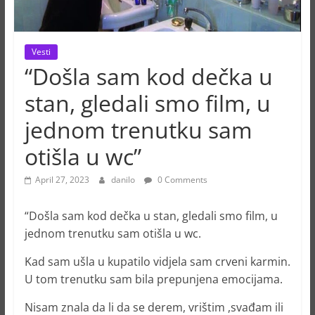
Vesti
“Došla sam kod dečka u
stan, gledali smo film, u
jednom trenutku sam
otišla u wc”
April 27, 2023
danilo
0 Comments
“Došla sam kod dečka u stan, gledali smo film, u
jednom trenutku sam otišla u wc.
Kad sam ušla u kupatilo vidjela sam crveni karmin.
U tom trenutku sam bila prepunjena emocijama.
Nisam znala da li da se derem, vrištim ,svađam ili