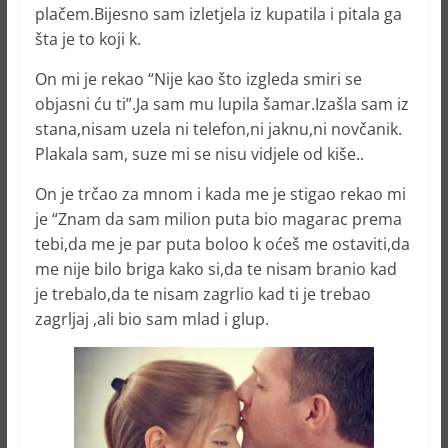
plačem.Bijesno sam izletjela iz kupatila i pitala ga
šta je to koji k.
On mi je rekao “Nije kao što izgleda smiri se
objasni ću ti”.Ja sam mu lupila šamar.Izašla sam iz
stana,nisam uzela ni telefon,ni jaknu,ni novčanik.
Plakala sam, suze mi se nisu vidjele od kiše..
On je trčao za mnom i kada me je stigao rekao mi
je “Znam da sam milion puta bio magarac prema
tebi,da me je par puta boloo k oćeš me ostaviti,da
me nije bilo briga kako si,da te nisam branio kad
je trebalo,da te nisam zagrlio kad ti je trebao
zagrljaj ,ali bio sam mlad i glup.