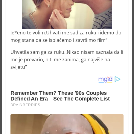
Je*eno te volim.Uhvati me sad za ruku i idemo do
mog stana da se isplačemo i završimo film”.
Uhvatila sam ga za ruku..Nikad nisam saznala da li
me je prevario, niti me zanima, ga najviše na
svijetu”