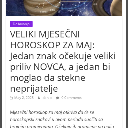
Dešavanja
VELIKI MJESEČNI
HOROSKOP ZA MAJ:
Jedan znak očekuje veliki
priliv NOVCA, a jedan bi
moglao da stekne
neprijatelje
May 2, 2023
danilo
0 Comments
M
jesečni horoskop za maj otkriva da će se
horoskopski znakovi u ovom periodu suočiti sa
brojnim promjenama. Očekuju ih promjene na polju