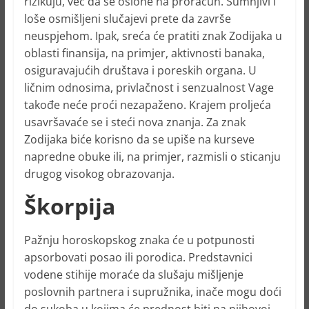
rizikuju, već da se oslone na proračun. Sumnjivi i
loše osmišljeni slučajevi prete da završe
neuspjehom. Ipak, sreća će pratiti znak Zodijaka u
oblasti finansija, na primjer, aktivnosti banaka,
osiguravajućih društava i poreskih organa. U
ličnim odnosima, privlačnost i senzualnost Vage
takođe neće proći nezapaženo. Krajem proljeća
usavršavaće se i steći nova znanja. Za znak
Zodijaka biće korisno da se upiše na kurseve
napredne obuke ili, na primjer, razmisli o sticanju
drugog visokog obrazovanja.
Škorpija
Pažnju horoskopskog znaka će u potpunosti
apsorbovati posao ili porodica. Predstavnici
vodene stihije moraće da slušaju mišljenje
poslovnih partnera i supružnika, inače mogu doći
do sukoba u kojima će prednost biti na njihovoj