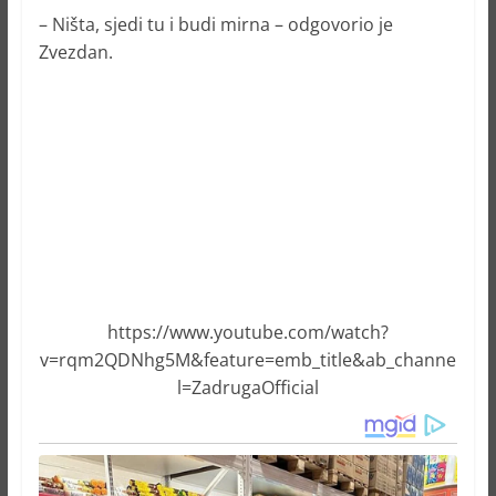
– Ništa, sjedi tu i budi mirna – odgovorio je
Zvezdan.
https://www.youtube.com/watch?
v=rqm2QDNhg5M&feature=emb_title&ab_channe
l=ZadrugaOfficial