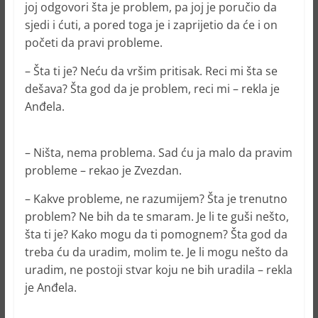
joj odgovori šta je problem, pa joj je poručio da
sjedi i ćuti, a pored toga je i zaprijetio da će i on
početi da pravi probleme.
– Šta ti je? Neću da vršim pritisak. Reci mi šta se
dešava? Šta god da je problem, reci mi – rekla je
Anđela.
– Ništa, nema problema. Sad ću ja malo da pravim
probleme – rekao je Zvezdan.
– Kakve probleme, ne razumijem? Šta je trenutno
problem? Ne bih da te smaram. Je li te guši nešto,
šta ti je? Kako mogu da ti pomognem? Šta god da
treba ću da uradim, molim te. Je li mogu nešto da
uradim, ne postoji stvar koju ne bih uradila – rekla
je Anđela.