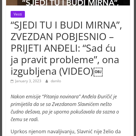
Vesti
“SJEDI TU I BUDI MIRNA”,
ZVEZDAN POBJESNIO –
PRIJETI ANĐELI: “Sad ću
ja pravit probleme”, ona
izgubljena (VIDEO)￼
January 3, 2023
danilo
Nakon emisije “Pitanja novinara” Anđela Đuričić je
primijetila da se sa Zvezdanom Slavnićem nešto
čudno dešava, pa je uporno pokušavala da sazna o
čemu se radi.
Uprkos njenom navaljivanju, Slavnić nije želio da