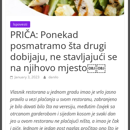
Ispovesti
PRIČA: Ponekad
posmatramo šta drugi
dobijaju, ne stavljajući se
na njihovo mjesto￼￼
January 3, 2023
danilo
Vlasnik restorana u jednom gradu imao je vrlo jasno
pravilo u vezi plaćanja u svom restoranu, zabranjeno
je bilo davati bilo šta na veresiju, međutim čovjek sa
otrcanom garderobom i sijedom kosom je svaki dan
jeo u ovom restoranu ne plaćajući ništa, a imao je čak
i piće. Jednom je jedan gost naglas pročitao ono što je