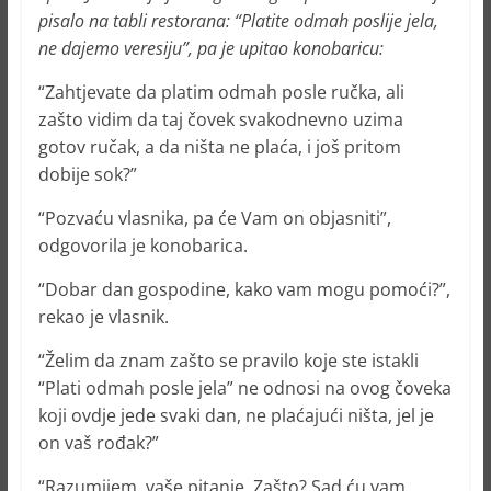
pisalo na tabli restorana: “Platite odmah poslije jela,
ne dajemo veresiju”, pa je upitao konobaricu:
“Zahtjevate da platim odmah posle ručka, ali
zašto vidim da taj čovek svakodnevno uzima
gotov ručak, a da ništa ne plaća, i još pritom
dobije sok?”
“Pozvaću vlasnika, pa će Vam on objasniti”,
odgovorila je konobarica.
“Dobar dan gospodine, kako vam mogu pomoći?”,
rekao je vlasnik.
“Želim da znam zašto se pravilo koje ste istakli
“Plati odmah posle jela” ne odnosi na ovog čoveka
koji ovdje jede svaki dan, ne plaćajući ništa, jel je
on vaš rođak?”
“Razumijem, vaše pitanje. Zašto? Sad ću vam