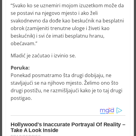
“Svako ko se uznemiri mojom izuzetkom može da
se postavi na njegovo mjesto i ako želi
svakodnevno da dođe kao beskućnik na besplatni
obrok (zamijeniti trenutne uloge i živeti kao
beskućnik) i svi će imati besplatnu hranu,
obećavam.”
Mladić je zaćutao i izvinio se.
Poruka:
Ponekad posmatramo šta drugi dobijaju, ne
stavljajući se na njihovo mjesto. Želimo ono što
drugi postižu, ne razmišljajući kako je to taj drugi
postigao.