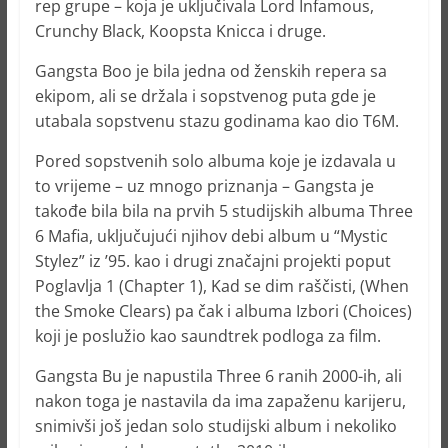
rep grupe – koja je uključivala Lord Infamous,
Crunchy Black, Koopsta Knicca i druge.
Gangsta Boo je bila jedna od ženskih repera sa
ekipom, ali se držala i sopstvenog puta gde je
utabala sopstvenu stazu godinama kao dio T6M.
Pored sopstvenih solo albuma koje je izdavala u
to vrijeme – uz mnogo priznanja – Gangsta je
takođe bila bila na prvih 5 studijskih albuma Three
6 Mafia, uključujući njihov debi album u “Mystic
Stylez” iz ’95. kao i drugi značajni projekti poput
Poglavlja 1 (Chapter 1), Kad se dim raščisti, (When
the Smoke Clears) pa čak i albuma Izbori (Choices)
koji je poslužio kao saundtrek podloga za film.
Gangsta Bu je napustila Three 6 ranih 2000-ih, ali
nakon toga je nastavila da ima zapaženu karijeru,
snimivši još jedan solo studijski album i nekoliko