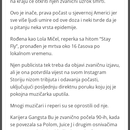
na kraju će otkriti njen zvanični uzrok smrti.
Ovo je inače, prava počast u sjevernoj Americi jer
sve više ljudi umire od ove doza i neki tvrde da je
u pitanju neka vrsta epidemije.
Rođena kao Lola Mičel, reperka sa hitom “Stay
Fly”, pronađen je mrtva oko 16 časova po
lokalnom vremenu.
Njen publicista tek treba da objavi zvaničnu izjavu,
ali je ona potvrdila vijest na svom Instagram
Storiju nizom tribjuta i odavanja počasti,
uključujući posljednju direktnu poruku koju joj je
pokojna muzičarka uputila.
Mnogi muzičari i reperi su se oprostili od nje.
Karijera Gangsta Bu je zvanično počela 90-ih, kada
se povezala sa Polom, Juice J i drugim osnivačima