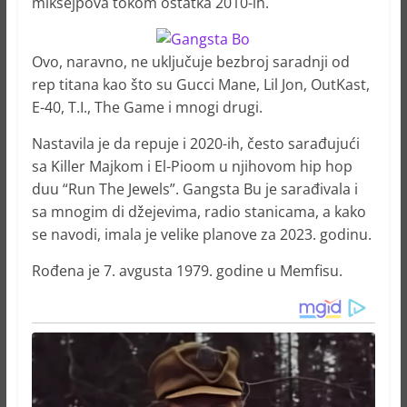
miksejpova tokom ostatka 2010-ih.
Ovo, naravno, ne uključuje bezbroj saradnji od
rep titana kao što su Gucci Mane, Lil Jon, OutKast,
E-40, T.I., The Game i mnogi drugi.
Nastavila je da repuje i 2020-ih, često sarađujući
sa Killer Majkom i El-Pioom u njihovom hip hop
duu “Run The Jewels”. Gangsta Bu je sarađivala i
sa mnogim di džejevima, radio stanicama, a kako
se navodi, imala je velike planove za 2023. godinu.
Rođena je 7. avgusta 1979. godine u Memfisu.