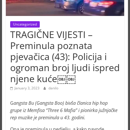
Uncategorized
TRAGIČNE VIJESTI –
Preminula poznata
pjevačica (43): Policija i
ogroman broj ljudi ispred
njene kuće￼￼
January 3, 2023
danilo
G
angsta Bu (Gangsta Boo) bivša članica hip hop
grupe iz Memfisa “Three 6 Mafia” i pionirka južnjačke
rep muzike je preminula u 43. godini.
Ona je preminula u nedjelju, a kako navode