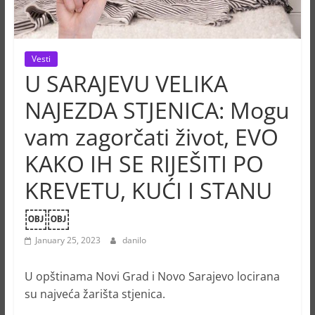
Vesti
U SARAJEVU VELIKA
NAJEZDA STJENICA: Mogu
vam zagorčati život, EVO
KAKO IH SE RIJEŠITI PO
KREVETU, KUĆI I STANU
￼￼
January 25, 2023
danilo
U opštinama Novi Grad i Novo Sarajevo locirana
su najveća žarišta stjenica.