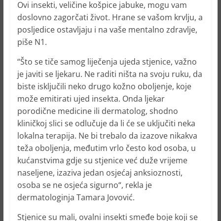
Ovi insekti, veličine košpice jabuke, mogu vam
doslovno zagorčati život. Hrane se vašom krvlju, a
posljedice ostavljaju i na vaše mentalno zdravlje,
piše N1.
“Što se tiče samog liječenja ujeda stjenice, važno
je javiti se ljekaru. Ne raditi ništa na svoju ruku, da
biste isključili neko drugo kožno oboljenje, koje
može emitirati ujed insekta. Onda ljekar
porodične medicine ili dermatolog, shodno
kliničkoj slici se odlučuje da li će se uključiti neka
lokalna terapija. Ne bi trebalo da izazove nikakva
teža oboljenja, međutim vrlo često kod osoba, u
kućanstvima gdje su stjenice već duže vrijeme
naseljene, izaziva jedan osjećaj anksioznosti,
osoba se ne osjeća sigurno“, rekla je
dermatologinja Tamara Jovović.
Stjenice su mali, ovalni insekti smeđe boje koji se