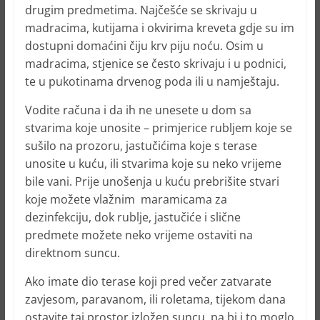
drugim predmetima. Najčešće se skrivaju u
madracima, kutijama i okvirima kreveta gdje su im
dostupni domaćini čiju krv piju noću. Osim u
madracima, stjenice se često skrivaju i u podnici,
te u pukotinama drvenog poda ili u namještaju.
Vodite računa i da ih ne unesete u dom sa
stvarima koje unosite – primjerice rubljem koje se
sušilo na prozoru, jastučićima koje s terase
unosite u kuću, ili stvarima koje su neko vrijeme
bile vani. Prije unošenja u kuću prebrišite stvari
koje možete vlažnim maramicama za
dezinfekciju, dok rublje, jastučiće i slične
predmete možete neko vrijeme ostaviti na
direktnom suncu.
Ako imate dio terase koji pred večer zatvarate
zavjesom, paravanom, ili roletama, tijekom dana
ostavite taj prostor izložen suncu, pa bi i to moglo