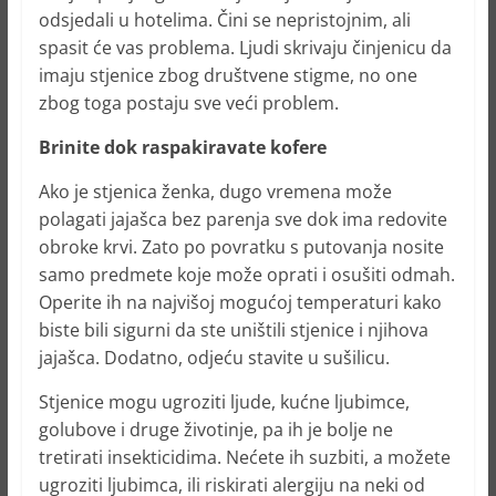
odsjedali u hotelima. Čini se nepristojnim, ali
spasit će vas problema. Ljudi skrivaju činjenicu da
imaju stjenice zbog društvene stigme, no one
zbog toga postaju sve veći problem.
Brinite dok raspakiravate kofere
Ako je stjenica ženka, dugo vremena može
polagati jajašca bez parenja sve dok ima redovite
obroke krvi. Zato po povratku s putovanja nosite
samo predmete koje može oprati i osušiti odmah.
Operite ih na najvišoj mogućoj temperaturi kako
biste bili sigurni da ste uništili stjenice i njihova
jajašca. Dodatno, odjeću stavite u sušilicu.
Stjenice mogu ugroziti ljude, kućne ljubimce,
golubove i druge životinje, pa ih je bolje ne
tretirati insekticidima. Nećete ih suzbiti, a možete
ugroziti ljubimca, ili riskirati alergiju na neki od