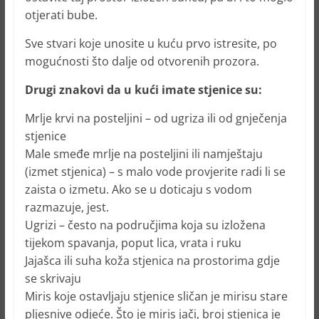
otjerati bube.
Sve stvari koje unosite u kuću prvo istresite, po
mogućnosti što dalje od otvorenih prozora.
Drugi znakovi da u kući imate stjenice su:
Mrlje krvi na posteljini – od ugriza ili od gnječenja
stjenice
Male smeđe mrlje na posteljini ili namještaju
(izmet stjenica) – s malo vode provjerite radi li se
zaista o izmetu. Ako se u doticaju s vodom
razmazuje, jest.
Ugrizi – često na područjima koja su izložena
tijekom spavanja, poput lica, vrata i ruku
Jajašca ili suha koža stjenica na prostorima gdje
se skrivaju
Miris koje ostavljaju stjenice sličan je mirisu stare
pljesnive odjeće. Što je miris jači, broj stjenica je