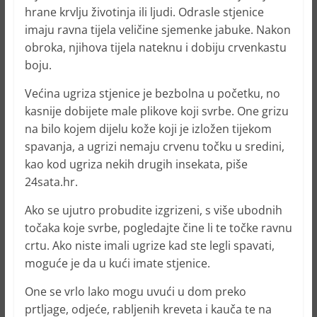
hrane krvlju životinja ili ljudi. Odrasle stjenice
imaju ravna tijela veličine sjemenke jabuke. Nakon
obroka, njihova tijela nateknu i dobiju crvenkastu
boju.
Većina ugriza stjenice je bezbolna u početku, no
kasnije dobijete male plikove koji svrbe. One grizu
na bilo kojem dijelu kože koji je izložen tijekom
spavanja, a ugrizi nemaju crvenu točku u sredini,
kao kod ugriza nekih drugih insekata, piše
24sata.hr.
Ako se ujutro probudite izgrizeni, s više ubodnih
točaka koje svrbe, pogledajte čine li te točke ravnu
crtu. Ako niste imali ugrize kad ste legli spavati,
moguće je da u kući imate stjenice.
One se vrlo lako mogu uvući u dom preko
prtljage, odjeće, rabljenih kreveta i kauča te na