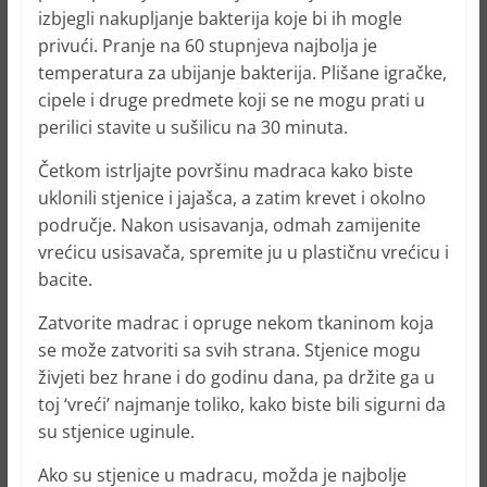
izbjegli nakupljanje bakterija koje bi ih mogle
privući. Pranje na 60 stupnjeva najbolja je
temperatura za ubijanje bakterija. Plišane igračke,
cipele i druge predmete koji se ne mogu prati u
perilici stavite u sušilicu na 30 minuta.
Četkom istrljajte površinu madraca kako biste
uklonili stjenice i jajašca, a zatim krevet i okolno
područje. Nakon usisavanja, odmah zamijenite
vrećicu usisavača, spremite ju u plastičnu vrećicu i
bacite.
Zatvorite madrac i opruge nekom tkaninom koja
se može zatvoriti sa svih strana. Stjenice mogu
živjeti bez hrane i do godinu dana, pa držite ga u
toj ‘vreći’ najmanje toliko, kako biste bili sigurni da
su stjenice uginule.
Ako su stjenice u madracu, možda je najbolje