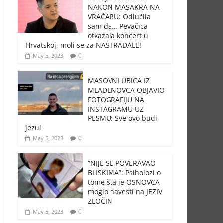
NAKON MASAKRA NA
VRAČARU: Odlučila
sam da… Pevačica
otkazala koncert u
Hrvatskoj, moli se za NASTRADALE!
0
May 5, 2023
MASOVNI UBICA IZ
MLADENOVCA OBJAVIO
FOTOGRAFIJU NA
INSTAGRAMU UZ
PESMU: Sve ovo budi
jezu!
0
May 5, 2023
“NIJE SE POVERAVAO
BLISKIMA”: Psiholozi o
tome šta je OSNOVCA
moglo navesti na JEZIV
ZLOČIN
0
May 5, 2023