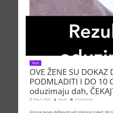
Vesti
OVE ŽENE SU DOKAZ 
PODMLADITI I DO 10 GO
oduzimaju dah, ČEKAJ
May 4, 2023
danilo
0 Comments
Frizure mogu definisati vaš starosni izgled. Na to 