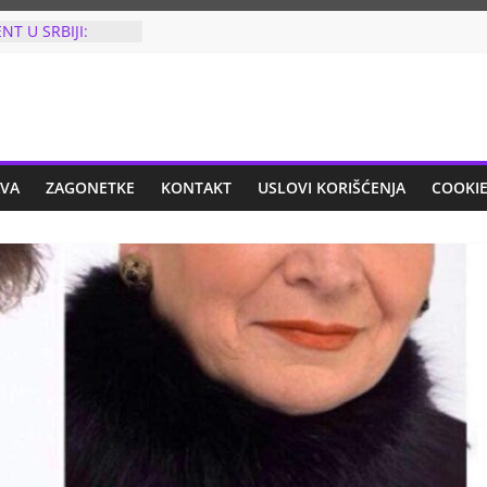
VAO BLISKIMA”:
 šta je OSNOVCA
 JEZIV ZLOČIN
NT U SRBIJI:
CAN U GRUDI U
en iz vazdušne
 odmah uhapšen!
BIO JE TRI PUTA
AVA
ZAGONETKE
KONTAKT
USLOVI KORIŠĆENJA
COOKIE
 put kada je
 na listiću, uradio
 i šta!
IĆ NAKON
ČARU: Odlučila
 otkazala koncert
 se za
IZ MLADENOVCA
AFIJU NA
PESMU: Sve ovo