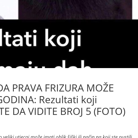
DA PRAVA FRIZURA MOŽE
DINA: Rezultati koji
TE DA VIDITE BROJ 5 (FOTO)
veliki utjecaj može imati oblik šiški ili način na koji ste pustili