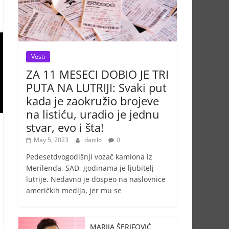
Vesti
ZA 11 MESECI DOBIO JE TRI
PUTA NA LUTRIJI: Svaki put
kada je zaokružio brojeve
na listiću, uradio je jednu
stvar, evo i šta!
May 5, 2023
danilo
0
Pedesetdvogodišnji vozač kamiona iz
Merilenda, SAD, godinama je ljubitelj
lutrije. Nedavno je dospeo na naslovnice
američkih medija, jer mu se
MARIJA ŠERIFOVIĆ