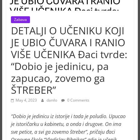
Zabava
DETALJI O UČENIKU KOJI
JE UBIO ČUVARA I RANIO
VIŠE UČENIKA Đaci tvrde:
“Dobio je jedinicu, pa
zapucao, zovemo ga
ŠTREBER”
May 4, 2023
danilo
0 Comments
“Dobio je jedinicu iz istorije i tada je poludio. Upucao
je istoričarku u kabinetu, a onda i drugove. On ima
sve petice, a svi ga zovemo štreber”, pričaju đaci
Osnovne škole “Vladislav Ribnikar” gdje je učenik