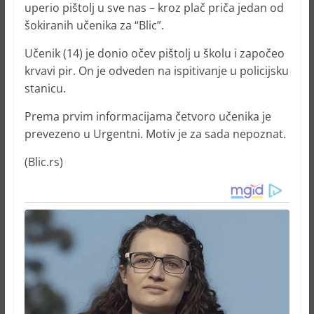
uperio pištolj u sve nas – kroz plač priča jedan od
šokiranih učenika za “Blic”.
Učenik (14) je donio očev pištolj u školu i započeo
krvavi pir. On je odveden na ispitivanje u policijsku
stanicu.
Prema prvim informacijama četvoro učenika je
prevezeno u Urgentni. Motiv je za sada nepoznat.
(Blic.rs)