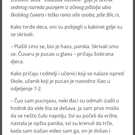
sedmog razreda pucnjem iz očevog pištolja ubio
školskog čuvara i teško ranio više osoba, piše Blic.rs.
Kako tvrde deca, oni su pobjegli u kabinet gdje su
se skrivali.
– Plašili smo se, bio je haos, panika. Skrivali smo
se. Čuvaru je pucao u glavu – pričaju šokirana
djeca.
Kako pričaju roditelji i učenici koji se nalaze ispred
škole, učenik koji je pucao je navodno išao u
odjeljenje 7-2.
– Čuo sam pucnjavu, neki đaci su odmah izašli u
hodnik da vide šta se dešava. Ja sam prvo mislio
da se nešto čulo napolju. Svi su počeli da vrište,
nastala je opšta panika, svi su krenuli da trče,
kada sam izašao video sam ga, on je došao i