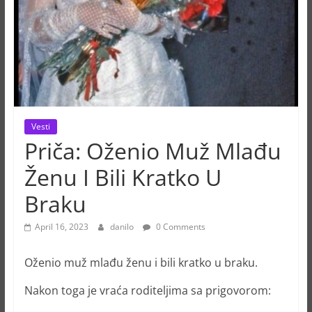
Vesti
Priča: Oženio Muž Mlađu
Ženu I Bili Kratko U
Braku
April 16, 2023
danilo
0 Comments
Oženio muž mlađu ženu i bili kratko u braku.
Nakon toga je vraća roditeljima sa prigovorom: