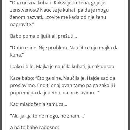
“Ona ne zna kuhati. Kakva je to žena, gdje je
zenstvenost? Naucite je kuhati pa da je mogu
ženom nazvati….zovite me kada od nje ženu
napravite.”
Babo pomalo ljutit ali prešuti…
“Dobro sine. Nije problem. Naučit ce nju majka da
kuha.”
I tako i bilo. Majka je naučila kuhati, junak dosao.
Kaze babo: “Eto ga sine. Naučila je. Hajde sad da
proslavimo. Eno ti onaj ovan tamo pa ga zakolji i
pripremi pa da jedemo, da proslavimo…”
Kad mladoženja zamuca…
“Ali…ja…ja to ne mogu, ne znam….”
A na to babo radosno: