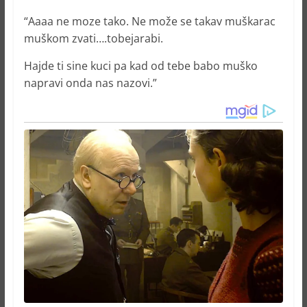
“Aaaa ne moze tako. Ne može se takav muškarac
muškom zvati….tobejarabi.
Hajde ti sine kuci pa kad od tebe babo muško
napravi onda nas nazovi.”