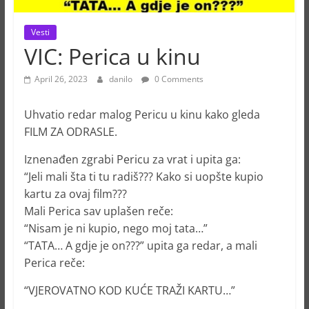
Vesti
VIC: Perica u kinu
April 26, 2023
danilo
0 Comments
Uhvatio redar malog Pericu u kinu kako gleda
FILM ZA ODRASLE.
Iznenađen zgrabi Pericu za vrat i upita ga:
“Jeli mali šta ti tu radiš??? Kako si uopšte kupio
kartu za ovaj film???
Mali Perica sav uplašen reče:
“Nisam je ni kupio, nego moj tata…”
“TATA… A gdje je on???” upita ga redar, a mali
Perica reče:
“VJEROVATNO KOD KUĆE TRAŽI KARTU…”