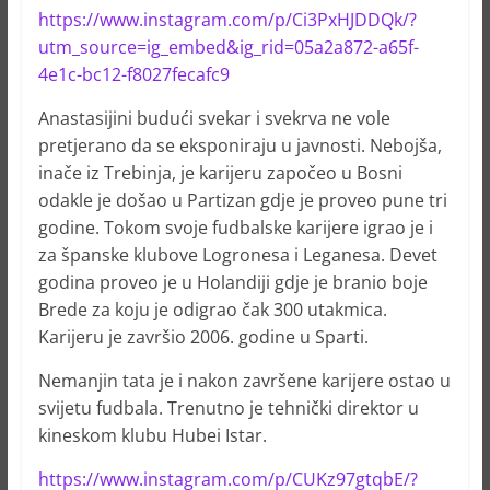
https://www.instagram.com/p/Ci3PxHJDDQk/?
utm_source=ig_embed&ig_rid=05a2a872-a65f-
4e1c-bc12-f8027fecafc9
Anastasijini budući svekar i svekrva ne vole
pretjerano da se eksponiraju u javnosti. Nebojša,
inače iz Trebinja, je karijeru započeo u Bosni
odakle je došao u Partizan gdje je proveo pune tri
godine. Tokom svoje fudbalske karijere igrao je i
za španske klubove Logronesa i Leganesa. Devet
godina proveo je u Holandiji gdje je branio boje
Brede za koju je odigrao čak 300 utakmica.
Karijeru je završio 2006. godine u Sparti.
Nemanjin tata je i nakon završene karijere ostao u
svijetu fudbala. Trenutno je tehnički direktor u
kineskom klubu Hubei Istar.
https://www.instagram.com/p/CUKz97gtqbE/?