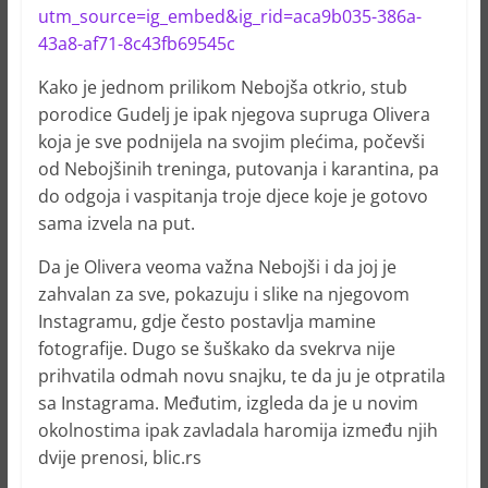
utm_source=ig_embed&ig_rid=aca9b035-386a-
43a8-af71-8c43fb69545c
Kako je jednom prilikom Nebojša otkrio, stub
porodice Gudelj je ipak njegova supruga Olivera
koja je sve podnijela na svojim plećima, počevši
od Nebojšinih treninga, putovanja i karantina, pa
do odgoja i vaspitanja troje djece koje je gotovo
sama izvela na put.
Da je Olivera veoma važna Nebojši i da joj je
zahvalan za sve, pokazuju i slike na njegovom
Instagramu, gdje često postavlja mamine
fotografije. Dugo se šuškako da svekrva nije
prihvatila odmah novu snajku, te da ju je otpratila
sa Instagrama. Međutim, izgleda da je u novim
okolnostima ipak zavladala haromija između njih
dvije prenosi, blic.rs