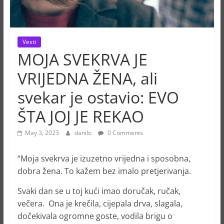
Vesti
MOJA SVEKRVA JE
VRIJEDNA ŽENA, ali
svekar je ostavio: EVO
ŠTA JOJ JE REKAO
May 3, 2023
danilo
0 Comments
“Moja svekrva je izuzetno vrijedna i sposobna,
dobra žena. To kažem bez imalo pretjerivanja.
Svaki dan se u toj kući imao doručak, ručak,
večera. Ona je krečila, cijepala drva, slagala,
dočekivala ogromne goste, vodila brigu o