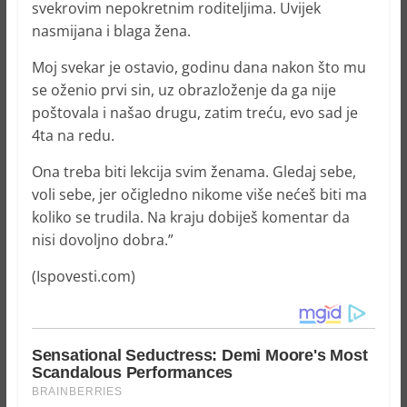
svekrovim nepokretnim roditeljima. Uvijek
nasmijana i blaga žena.
Moj svekar je ostavio, godinu dana nakon što mu
se oženio prvi sin, uz obrazloženje da ga nije
poštovala i našao drugu, zatim treću, evo sad je
4ta na redu.
Ona treba biti lekcija svim ženama. Gledaj sebe,
voli sebe, jer očigledno nikome više nećeš biti ma
koliko se trudila. Na kraju dobiješ komentar da
nisi dovoljno dobra.”
(Ispovesti.com)