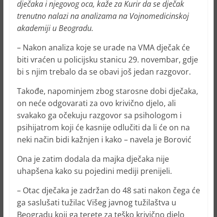
dječaka i njegovog oca, kaže za Kurir da se dječak
trenutno nalazi na analizama na Vojnomedicinskoj
akademiji u Beogradu.
– Nakon analiza koje se urade na VMA dječak će
biti vraćen u policijsku stanicu 29. novembar, gdje
bi s njim trebalo da se obavi još jedan razgovor.
Takođe, napominjem zbog starosne dobi dječaka,
on neće odgovarati za ovo krivično djelo, ali
svakako ga očekuju razgovor sa psihologom i
psihijatrom koji će kasnije odlučiti da li će on na
neki način bidi kažnjen i kako – navela je Borović
Ona je zatim dodala da majka dječaka nije
uhapšena kako su pojedini mediji prenijeli.
– Otac dječaka je zadržan do 48 sati nakon čega će
ga saslušati tužilac Višeg javnog tužilaštva u
Beogradu koji ga terete za teško krivično djelo