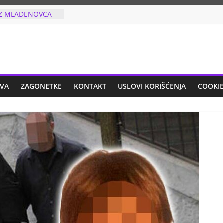
Ć NAKON
ARU: Odlučila
 otkazala koncert
se za
IZ MLADENOVCA
FIJU NA
ESMU: Sve ovo
AVA
ZAGONETKE
KONTAKT
USLOVI KORIŠĆENJA
COOKIE
AO BLISKIMA”:
 šta je OSNOVCA
JEZIV ZLOČIN
NT U SRBIJI:
CAN U GRUDI U
en iz vazdušne
 odmah uhapšen!
IO JE TRI PUTA
put kada je
na listiću, uradio
 i šta!