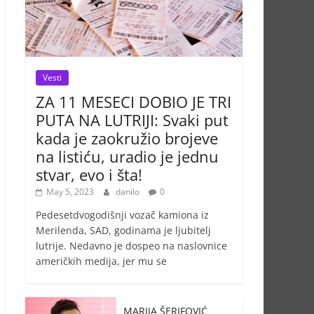
Vesti
ZA 11 MESECI DOBIO JE TRI
PUTA NA LUTRIJI: Svaki put
kada je zaokružio brojeve
na listiću, uradio je jednu
stvar, evo i šta!
May 5, 2023
danilo
0
Pedesetdvogodišnji vozač kamiona iz
Merilenda, SAD, godinama je ljubitelj
lutrije. Nedavno je dospeo na naslovnice
američkih medija, jer mu se
MARIJA ŠERIFOVIĆ