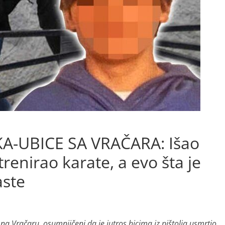
A-UBICE SA VRAČARA: Išao
enirao karate, a evo šta je
aste
a Vračaru, osumnjičeni da je jutros hicima iz pištolja usmrtio