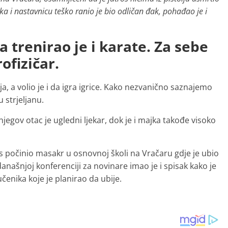
a i nastavnicu teško ranio je bio odličan đak, pohađao je i
a trenirao je i karate. Za sebe
rofizičar.
a, a volio je i da igra igrice. Kako nezvanično saznajemo
u strjeljanu.
 njegov otac je ugledni ljekar, dok je i majka takođe visoko
 počinio masakr u osnovnoj školi na Vračaru gdje je ubio
anašnjoj konferenciji za novinare imao je i spisak kako je
čenika koje je planirao da ubije.