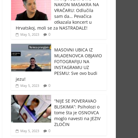
NAKON MASAKRA NA
VRAČARU: Odlučila
sam da… Pevačica
otkazala koncert u
Hrvatskoj, moli se za NASTRADALE!
0
May 5, 2023
MASOVNI UBICA IZ
MLADENOVCA OBJAVIO
FOTOGRAFIJU NA
INSTAGRAMU UZ
PESMU: Sve ovo budi
jezu!
0
May 5, 2023
“NIJE SE POVERAVAO
BLISKIMA”: Psiholozi o
tome šta je OSNOVCA
moglo navesti na JEZIV
ZLOČIN
0
May 5, 2023