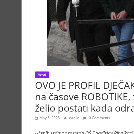
Vesti
OVO JE PROFIL DJEČAK
na časove ROBOTIKE, tr
želio postati kada odr
May 5, 2023
danilo
0 Comments
Učenik sedmog razreda OŠ “Vladislav Ribnikar” n