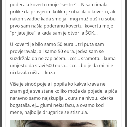
poderala kovertu moje “sestre”… Nisam imala
prilike da provjerim koliko je ubacila u kovertu, ali
nakon svadbe kada smo ja i moj muž otišli u sobu
prvo sam našla poderanu kovertu, kovertu moje
“prijateljice”, a kada sam je otvorila ŠOK…
U koverti je bilo samo 50 eura… tri puta sam
provjeravala, ali samo 50 eura. Jedva sam se
suzdržala da ne zaplačem… ccc… sramota… kuma
umjesto da stavi 500 eura… ccc… bolje da mi nije
ni davala ništa… koza…
Više je sinoć pojela i popila ko kakva krava ne
znam gdje sve stane koliko može da pojede, a pića
naravno samo najskuplja… cura na nivou, kćerka
bogataša, ej… glumi neku facu, a ovamo kod
mene, najbolje drugarice se stisnula.