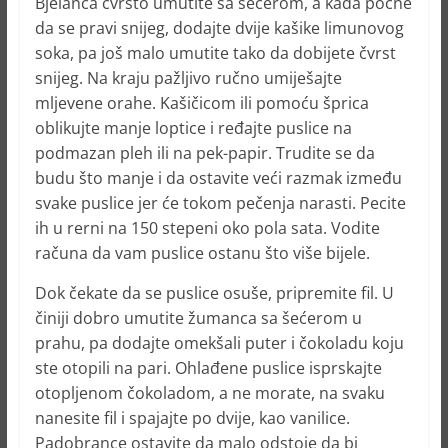
Bjelanca čvrsto umutite sa šećerom, a kada počne
da se pravi snijeg, dodajte dvije kašike limunovog
soka, pa još malo umutite tako da dobijete čvrst
snijeg. Na kraju pažljivo ručno umiješajte
mljevene orahe. Kašičicom ili pomoću šprica
oblikujte manje loptice i ređajte puslice na
podmazan pleh ili na pek-papir. Trudite se da
budu što manje i da ostavite veći razmak između
svake puslice jer će tokom pečenja narasti. Pecite
ih u rerni na 150 stepeni oko pola sata. Vodite
računa da vam puslice ostanu što više bijele.
Dok čekate da se puslice osuše, pripremite fil. U
činiji dobro umutite žumanca sa šećerom u
prahu, pa dodajte omekšali puter i čokoladu koju
ste otopili na pari. Ohlađene puslice isprskajte
otopljenom čokoladom, a ne morate, na svaku
nanesite fil i spajajte po dvije, kao vanilice.
Padobrance ostavite da malo odstoje da bi