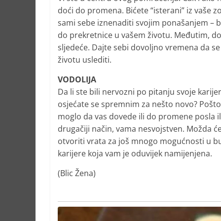
doći do promena. Bićete “isterani” iz vaše zo
sami sebe iznenaditi svojim ponašanjem – bi
do prekretnice u vašem životu. Međutim, dol
sljedeće. Dajte sebi dovoljno vremena da se
životu uslediti.
VODOLIJA
Da li ste bili nervozni po pitanju svoje karije
osjećate se spremnim za nešto novo? Pošto s
moglo da vas dovede ili do promene posla ili
drugačiji način, vama nesvojstven. Možda ćet
otvoriti vrata za još mnogo mogućnosti u b
karijere koja vam je oduvijek namijenjena.
(Blic Žena)