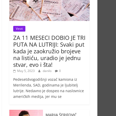
Vesti
ZA 11 MESECI DOBIO JE TRI
PUTA NA LUTRIJI: Svaki put
kada je zaokružio brojeve
na listiću, uradio je jednu
stvar, evo i šta!
May 5, 2023
danilo
0
Pedesetdvogodišnji vozač kamiona iz
Merilenda, SAD, godinama je ljubitelj
lutrije. Nedavno je dospeo na naslovnice
američkih medija, jer mu se
MARIJA ŠERIFOVIĆ