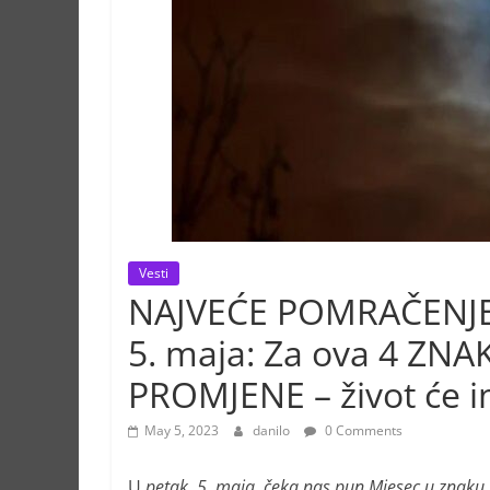
Vesti
NAJVEĆE POMRAČENJE 
5. maja: Za ova 4 ZN
PROMJENE – život će im
May 5, 2023
danilo
0 Comments
U
petak, 5. maja, čeka nas pun Mjesec u znaku 