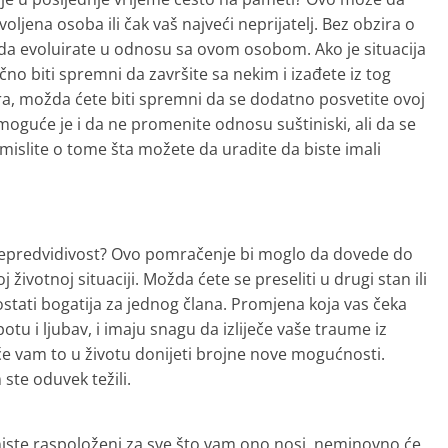
voljena osoba ili čak vaš najveći neprijatelj. Bez obzira o
 da evoluirate u odnosu sa ovom osobom. Ako je situacija
no biti spremni da završite sa nekim i izađete iz tog
bra, možda ćete biti spremni da se dodatno posvetite ovoj
oguće je i da ne promenite odnosu suštiniski, ali da se
mislite o tome šta možete da uradite da biste imali
 i nepredvidivost? Ovo pomračenje bi moglo da dovede do
životnoj situaciji. Možda ćete se preseliti u drugi stan ili
ostati bogatija za jednog člana. Promjena koja vas čeka
otu i ljubav, i imaju snagu da izliječe vaše traume iz
 će vam to u životu donijeti brojne nove mogućnosti.
ste oduvek težili.
niste raspoloženi za sve što vam ono nosi, neminovno će