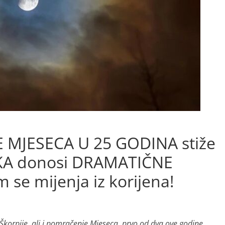
MJESECA U 25 GODINA stiže
AKA donosi DRAMATIČNE
 se mijenja iz korijena!
Škorpije, ali i pomračenje Mjeseca, prvo od dva ove godine.