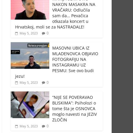
NAKON MASAKRA NA
VRAČARU: Odlučila
sam da… Pevačica
otkazala koncert u
Hrvatskoj, moli se za NASTRADALE!
0
May 5, 2023
MASOVNI UBICA IZ
MLADENOVCA OBJAVIO
FOTOGRAFIJU NA
INSTAGRAMU UZ
PESMU: Sve ovo budi
jezu!
0
May 5, 2023
“NIJE SE POVERAVAO
BLISKIMA”: Psiholozi o
tome šta je OSNOVCA
moglo navesti na JEZIV
ZLOČIN
0
May 5, 2023