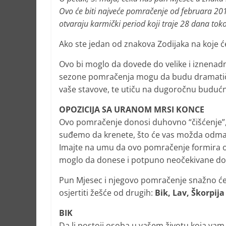
Ovo će biti najveće pomračenje od februara 20
otvaraju karmički period koji traje 28 dana to
Ako ste jedan od znakova Zodijaka na koje 
Ovo bi moglo da dovede do velike i iznena
sezone pomračenja mogu da budu dramatične 
vaše stavove, te utiču na dugoročnu budućn
OPOZICIJA SA URANOM MRSI KONCE
Ovo pomračenje donosi duhovno “čišćenje”, 
suđemo da krenete, što će vas možda odmah
Imajte na umu da ovo pomračenje formira o
moglo da donese i potpuno neočekivane do
Pun Mjesec i njegovo pomračenje snažno će uti
osjertiti žešće od drugih:
Bik, Lav, Škorpija 
BIK
Da li postoji osoba u vašem životu koja vam