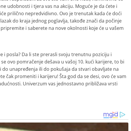
ne udobnosti i tjera vas na akciju. Moguće je da ćete i
će prilično nepredvidivno. Ovo je trenutak kada će doći
azak do kraja jednog poglavlja, takođe znači da počinje
 pripremite i saberete na nove okolnosti koje će u vašem
re i posla? Da li ste prerasli svoju trenutnu poziciju i
e ovo pomračenje dešava u vašoj 10. kući karijere, to bi
 do unapređenja ili do pokušaja da stvari obavljate na
e čak promeniti i karijeru! Šta god da se desi, ovo će vam
udućnosti. Univerzum vas jednostavno približava vrsti