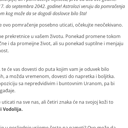
17. do septembra 2042. godine! Astrolozi veruju da pomračenja
kom kog može da se dogodi doslovce bilo šta!
će ovo pomračenje posebno uticati, očekujte neočekivano.
dne prekretnice u vašem životu. Ponekad promene tokom
i da promeijne život, ali su ponekad suptilne i menjaju
ost.
te će vas dovesti do puta kojim vam je oduvek bilo
, a možda vremenom, dovesti do napretka i boljitka.
poziciju sa nepredvidivim i buntovnim Uranom, pa bi
gađaje.
cati na sve nas, ali četiri znaka će na svojoj koži to
i Vodolija.
 je u posljednje vrijeme često na pameti? Ovo može da