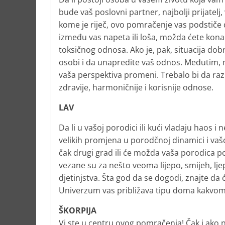
bude vaš poslovni partner, najbolji prijatelj, 
kome je riječ, ovo pomračenje vas podstiče
između vas napeta ili loša, možda ćete konač
toksičnog odnosa. Ako je, pak, situacija do
osobi i da unapredite vaš odnos. Međutim, m
vaša perspektiva promeni. Trebalo bi da raz
zdravije, harmoničnije i korisnije odnose.
LAV
Da li u vašoj porodici ili kući vladaju haos
velikih promjena u porodčnoj dinamici i vašoj 
čak drugi grad ili će možda vaša porodica p
vezane su za nešto veoma lijepo, smijeh, ljep
djetinjstva. Šta god da se dogodi, znajte da
Univerzum vas približava tipu doma kakvom 
ŠKORPIJA
Vi ste u centru ovog pomračenja! Čak i ako 